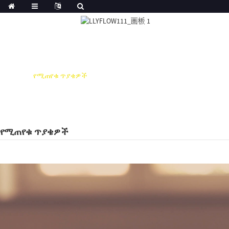
ቤት
የሚጠየቁ ጥያቄዎች
የሚጠየቁ ጥያቄዎች