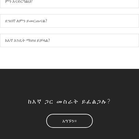
ምን እናድርግልህ?
ደንበኛ ለምን ይመርጡናል?
ከእኛ እንዴት ማዘዝ ይቻላል?
ከእኛ ጋር መስራት ይፈልጋሉ?
አግኙን።