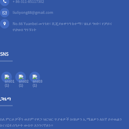
+ 86-311-85117302
liuliyong88@gmail.com
No.66 Yuanbei መንገድ፣ ሺጂያዙዋንግ ከተማ፣ ሄቤይ ግዛት፣ የቻይና
የህዝብ ግንኙነት
SNS
ጋዜጣ
ስለ ምርቶቻችን ወይም የዋጋ ዝርዝር ጥያቄዎች እባክዎን ኢሜልዎን ለእኛ ይተዉልን
እና በ24 ሰዓታት ውስጥ እንገናኛለን።