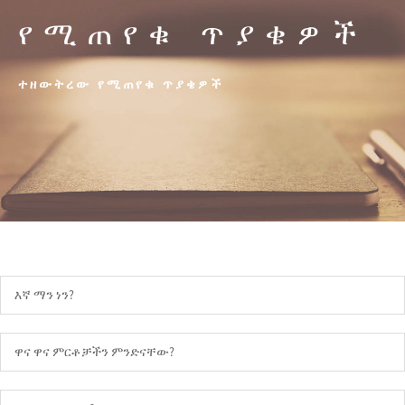
የሚጠየቁ ጥያቄዎች
ተዘውትረው የሚጠየቁ ጥያቄዎች
እኛ ማን ነን?
ዋና ዋና ምርቶቻችን ምንድናቸው?