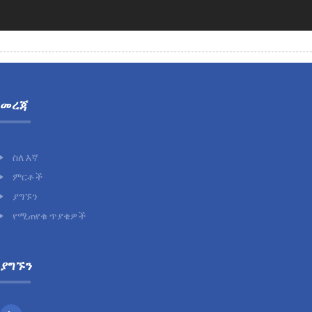
መረጃ
ስለ እኛ
ምርቶች
ያግኙን
የሚጠየቁ ጥያቄዎች
ያግኙን