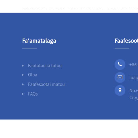
Fa'amatalaga
Faafesoo
+86
Faatatau ia tatou
Oloa
liu
Faafesootai matou
No.6
FAQs
City