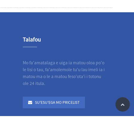
Talafou
Mo fa'amatalaga e uiga ia matou oloa po'o
le lisi o tau, fa'amolemole tu'u lau imeli ia i
matou ma o le a matou feso'ota'i i totonu
ole 24 itula.
SU'ESU'EGA MO PRICELIST