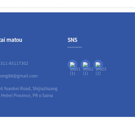
tai matou
SNS
-311-85117302
liyong88@gmail.com
6 Yuanbei Road, Shijiazhuang
, Hebei Province, PR o Saina