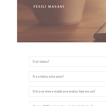
FESILI MASANI
O ai i tatou?
O a a tatou oloa autu?
O le a se mea e mafai ona matou faia mo oe?