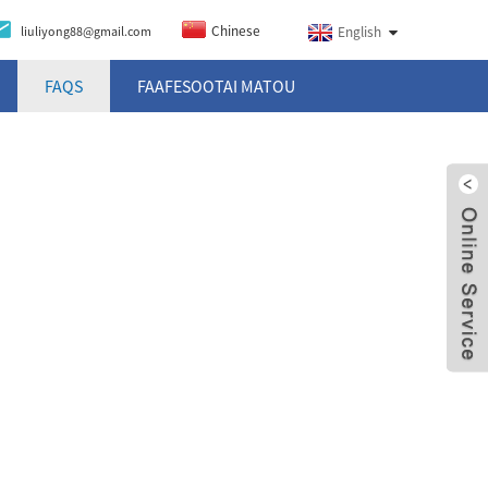
Chinese
liuliyong88@gmail.com
English
FAQS
FAAFESOOTAI MATOU