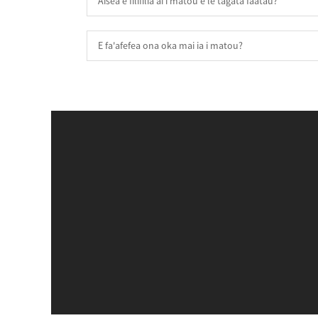
Aisea e filifilia ai i matou e le tagata faatau?
E fa'afefea ona oka mai ia i matou?