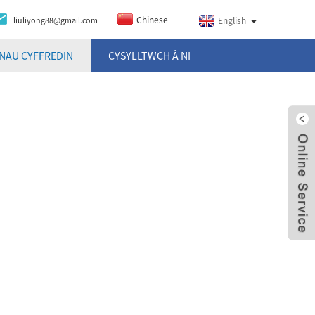
Chinese
liuliyong88@gmail.com
English
NAU CYFFREDIN
CYSYLLTWCH Â NI