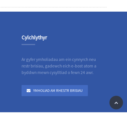
Cylchlythyr
Ar gyfer ymholiadau am ein cynnyrch neu
restr brisiau, gadewch eich e-bost atom a
byddwn mewn cysylltiad o fewn 24 awr.
YMHOLIAD AM RHESTR BRISIAU