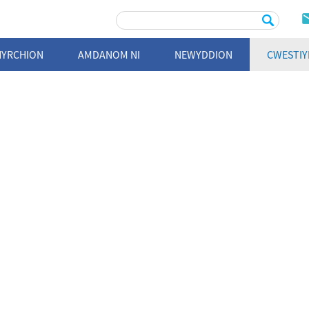
HYRCHION
AMDANOM NI
NEWYDDION
CWESTIY