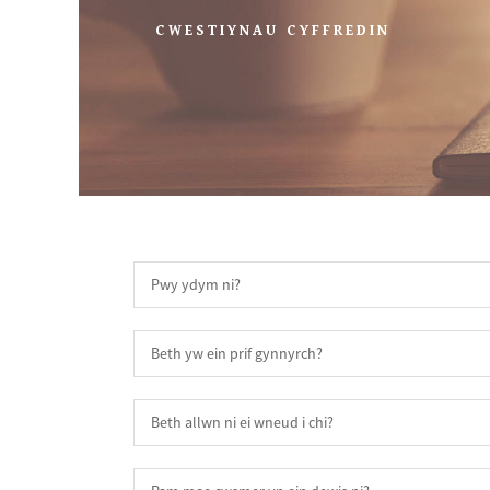
CWESTIYNAU CYFFREDIN
Pwy ydym ni?
Beth yw ein prif gynnyrch?
Beth allwn ni ei wneud i chi?