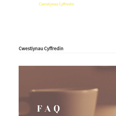
Cartref
Cwestiynau Cyffredin
Cwestiynau Cyffredin
FAQ