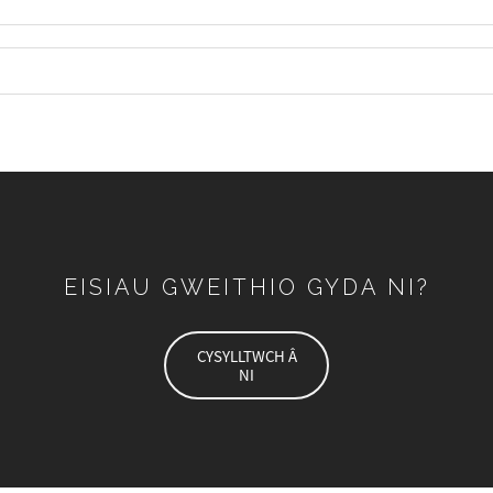
EISIAU GWEITHIO GYDA NI?
CYSYLLTWCH Â
NI