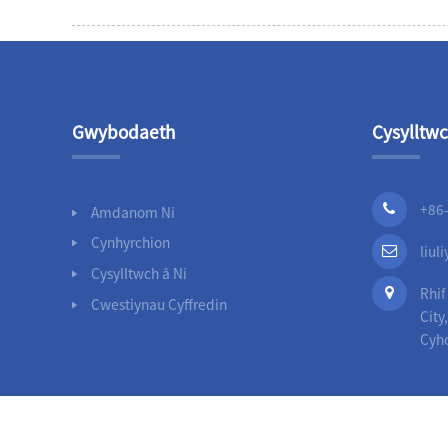
Gwybodaeth
Cysylltwc
+86
Amdanom Ni
Cynhyrchion
liu
Cysylltwch â Ni
Rhif
Cwestiynau Cyffredin
City
Cyh