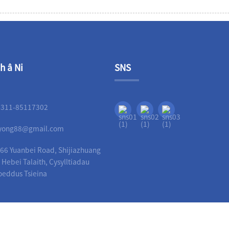
h â Ni
SNS
-311-85117302
liyong88@gmail.com
 66 Yuanbei Road, Shijiazhuang
, Hebei Talaith, Cysylltiadau
oeddus Tsieina