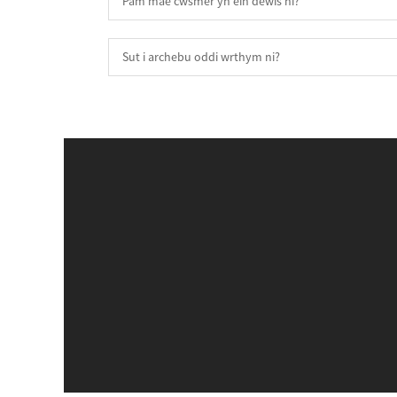
Pam mae cwsmer yn ein dewis ni?
Sut i archebu oddi wrthym ni?