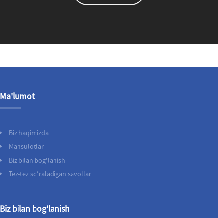
Ma'lumot
Biz haqimizda
Mahsulotlar
Biz bilan bog'lanish
Tez-tez so'raladigan savollar
Biz bilan bog'lanish