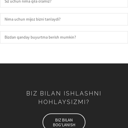
Siz uchun nima qila olamiz?
Nima uchun mijoz bizni tanlaydi?
Bizdan qanday buyurtma berish mumkin?
BIZ BILAN ISHLASHNI
HOHLAYSIZMI?
BIZ BILAN
BOG'LANISH