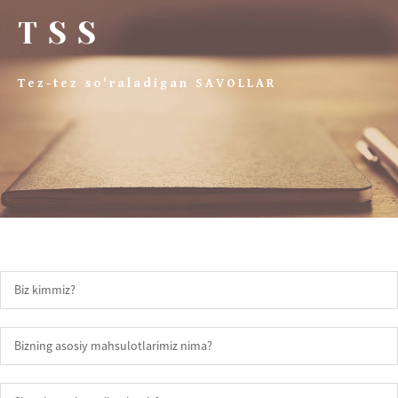
TSS
Tez-tez so'raladigan SAVOLLAR
Biz kimmiz?
Bizning asosiy mahsulotlarimiz nima?