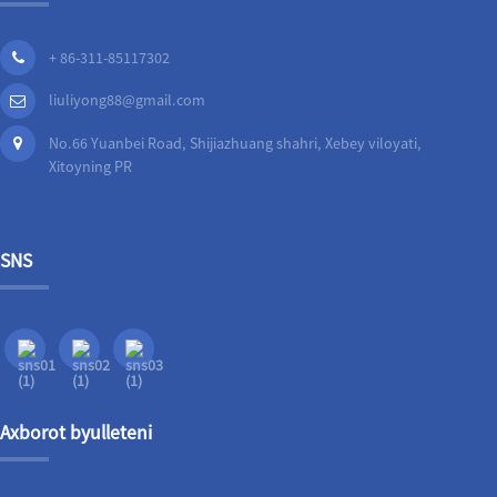
+ 86-311-85117302
liuliyong88@gmail.com
No.66 Yuanbei Road, Shijiazhuang shahri, Xebey viloyati,
Xitoyning PR
SNS
Axborot byulleteni