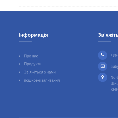
Інформація
Зв'яжіт
+86
Про нас
Продукти
liu
Зв'яжіться з нами
No.6
поширені запитання
Шиц
КН