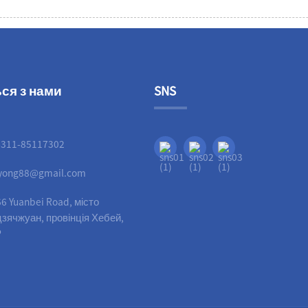
ься з нами
SNS
-311-85117302
liyong88@gmail.com
6 Yuanbei Road, місто
зячжуан, провінція Хебей,
Р