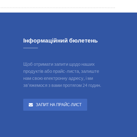
Інформаційний бюлетень
Щоб отримати запити щодо наших
продуктів або прайс-листа, залиште
нам свою електронну адресу, і ми
зв’яжемося з вами протягом 24 годин.
ЗАПИТ НА ПРАЙС-ЛИСТ