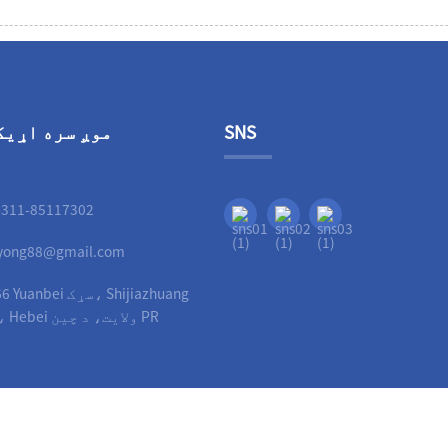
SNS
موږ سره اړیک
-311-85117302
liyong88@gmail.com
No.66 Yuanbei سړک، ang
City، Hebei ولايت، د چين PR