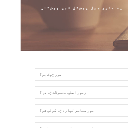
په مکرر ډول پوښتل شوي پوښتنې
موږ څوک یو؟
زموږ اصلي محصولات څه دي؟
موږ ستاسو لپاره څه کولی شو؟