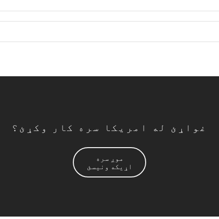
غواړئ له امریکا سره کار وکړئ؟
موږ سره
اړیکه ونیسئ