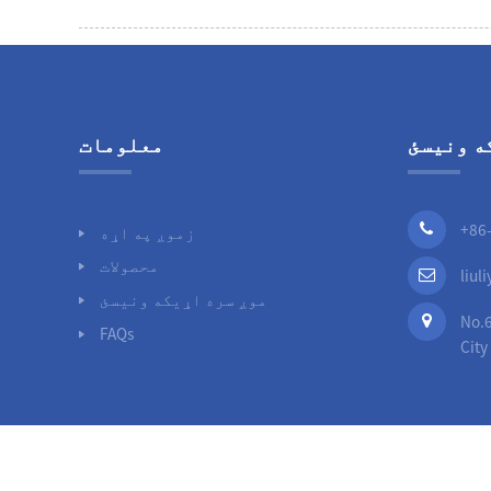
ه ونیسئ
معلومات
+86
زموږ په اړه
محصولات
liu
موږ سره اړیکه ونیسئ
Shijiazhu
FAQs