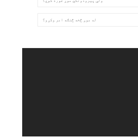
ولې پیرودونکي موږ غوره کوي؟
له موږ څخه څنګه امر وکړو؟