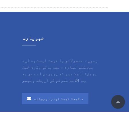
خبرپاڼه
زموږ د محصولاتو یا قیمت لیست په اړه
پوښتنو لپاره ، مهرباني وکړئ خپل
بریښنالیک موږ ته پریږدئ او موږ به
په 24 ساعتونو کې اړیکه ونیسو.
د قیمت لیست لپاره پوښتنه