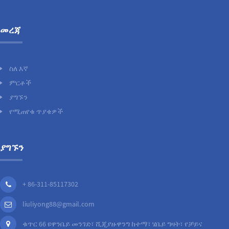
መረጃ
ስለ እኛ
ምርቶች
ያግኙን
የሚጠየቁ ጥያቄዎች
ያግኙን
+ 86-311-85117302
liuliyong88@gmail.com
ቁጥር 66 ዩዋንቤይ መንገድ፣ ሺጂያዙዋንግ ከተማ፣ ሄቤይ ግዛት፣ የቻይና