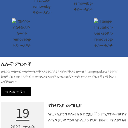
ሌሎች ምርቶች
ለቧንቧ መስመር መለዋወጫዎችን እናቀርባለን ፣ ብሎኖች እና ለውዝ ፣ flange gaskets ፣ የጥገና
ክላምፕስ ፣ ቱቦ ክላምፕስ ፣ ወዘተ. እንዲሁም እንደ ደንበኛ ፍላጎት የተለያዩ ምርቶችን ማቅረብ
እንችላለን ።
የበለጠ ተማር+
የኩባንያ መግቢያ
19
ሄቤይ ሊዮንግ ፍሎቴክ ኮ ድርጅታችን የሚገኘው በቻይና
ሰሜን ቻይና ሜዳ ላይ ሲሆን ይህም በሀብት የበለፀገ እና
በኢንዱስትሪ ቅርስ የበለፀገ ነው። እኛ ሰፊ ራ
2023. ግንቦት