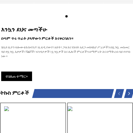
እንኳን ደህና መጣችሁ
በጣም ጥሩ ጥራት ያላቸውን ምርቶች እናቀርባለን።
ሄቤይ ሊዮን ፍሎውቴክ ኩባንያ፣ ሊቲዲ የውሃ፣ ዘይት፣ ጋዝ እና የእሳት አደጋ መከላከያ ሥራዎችን በቧንቧ መስመር
ላይ የቧንቧ እቃዎች፣ ቫልቮች፣ ፍንዳታዎች፣ ቧንቧዎች እና ሌሎች ምርቶችን በማምረት እና በማቅረብ ላይ የተካነ
ነው።
የበለጠ ተማር+
ትኩስ ምርቶች