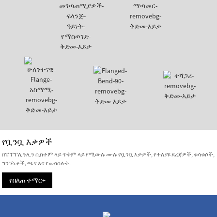
የቧንቧ እቃዎች
በፔፕፐሊንሊን ሲስተም ላይ ጥቅም ላይ የሚውሉ ሙሉ የቧንቧ እቃዎች, የተለያዩ ደረጃዎች, ቁሳቁሶች,
ግንኙነቶች, ጫና እና የመሳሰሉት.
የበለጠ ተማር+