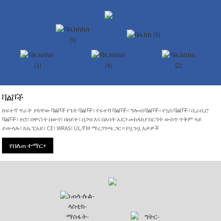
ቫልቮች
ከፍተኛ ጥራት ያላቸው ቫልቮች የጌት ቫልቮች፣ የፍተሻ ቫልቮች፣ ግሎብ ቫልቮች፣ የኳስ ቫልቮች፣ ቢራቢሮ
ቫልቮች፣ ect፣ በዋናነት በውሃ፣ በዘይት፣ በጋዝ እና በእሳት አደጋ መከላከያ ስርዓት ውስጥ ጥቅም ላይ
ይውላሉ፣ ከኤፒአይ፣ CE፣ WRAS፣ UL/FM ማረጋገጫ ጋር። የቧንቧ እቃዎች
የበለጠ ተማር+