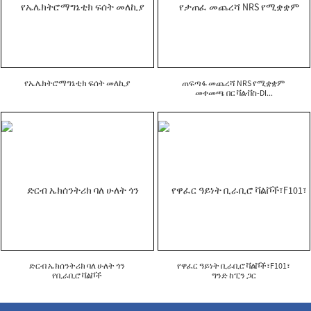
የኤሌክትሮማግኔቲክ ፍሰት መለኪያ
ጠፍጣፋ መጨረሻ NRS የሚቋቋም
መቀመጫ በር ቫልቭስ-DI...
ድርብ ኤክሰንትሪክ ባለ ሁለት ጎን
የዋፈር ዓይነት ቢራቢሮ ቫልቮች፣F101፣
የቢራቢሮ ቫልቮች
ግንድ ከፒን ጋር