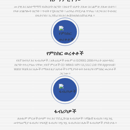
ሙያዊ እና አስተማማኝ የአቅርቦት ስርዓት ፣ ከፍተኛ ብቃት ያለው እና ልምድ ያለው ቡድን ፣
የላቀ አገልግሎት ስርዓት ፣ ጥብቅ የ QA ስርዓት ፣ ጠንካራ የካፒታል ጥንካሬ ፣ ድጋፍ እና ትብብር
በፋይናንስ ፣ ኢንሹራንስ እና ሎጅስቲክስ አሸንፈዋል ።
የምስክር ወረቀቶች
የእኛ ኩባንያ እና ፋብሪካዎች / አቅራቢዎች ሁሉም በ ISO9001-2008 የጥራት አስተዳደር
ስርዓት የተረጋገጡ ናቸው; የእኛ ምርቶች CE፣ WRAS፣ API፣ UL/ULC List፣ FM Approval፣
Water Mark እና ሌሎች የማጽደቂያ አይነቶችን የሚያካትቱት ከተለያዩ የምስክር ወረቀቶች
ጋር ነው።
ፋብሪካዎች
ለሁሉም ምርቶች በጣም ጥሩ እና ፕሮፌሽናል ፋብሪካዎች ፣ የቫልቭ ፋብሪካ ፣ የቧንቧ
መገጣጠሚያ ፋብሪካ ፣ የፍላጅ ፋብሪካ ፣ የቧንቧ ፋብሪካ እና ሌሎች ፋብሪካዎች ያካትታሉ።