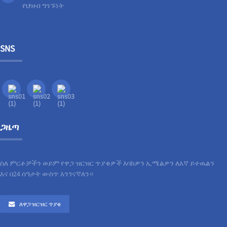
የህዝብ ግንኙነት
SNS
ጋዜጣ
ስለ ምርቶቻችን ወይም የዋጋ ዝርዝር ጥያቄዎች እባክዎን ኢሜልዎን ለእኛ ይተዉልን
እና በ24 ሰዓታት ውስጥ እንገናኛለን።
ለዋጋ ዝርዝር ጥያቄ