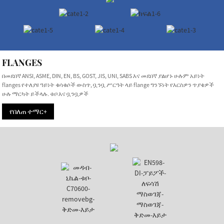
FLANGES
በመደበኛ ANSI, ASME, DIN, EN, BS, GOST, JIS, UNI, SABS እና መደበኛ ያልሆኑ ሁሉም አይነት
flanges የተለያዩ ዓይነት ቁሳቁሶች ውስጥ, ቧንቧ ሥርዓት ላይ flange ግንኙነት የእርስዎን ጥያቄዎች
ሁሉ ማርካት ይችላሉ. ቱቦ እና ቧንቧዎች
የበለጠ ተማር+