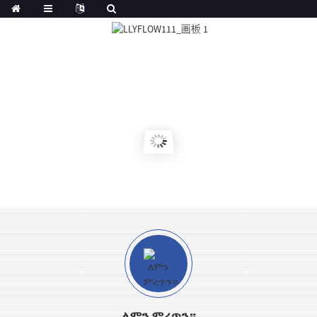
ለምን ምረጥን።