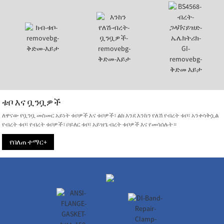
ቱቦ እና ቧንቧዎች
ለዋናው የቧንቧ መስመር አይነት ቱቦዎች እና ቱቦዎች፣ ልክ እንደ እንከን የለሽ የብረት ቱቦ፣ አንቀሳቅሷል
የብረት ቱቦ፣ የብረት ቱቦዎች፣ ቦይለር ቱቦ፣ አይዝጌ ብረት ቱቦዎች እና የመሳሰሉት።
የበለጠ ተማር+