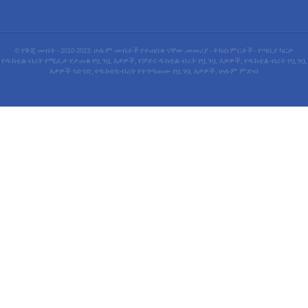
© የቅጂ መብት - 2010-2023: ሁሉም መብቶች የተጠበቁ ናቸው.
መመሪያ
-
ትኩስ ምርቶች
-
የጣቢያ ካርታ
የዱክቲል ብረት የሚፈታ የታጠቁ የቧንቧ እቃዎች
,
የቻይና ዱክቲል ብረት የቧንቧ እቃዎች
,
የዱክቲል ብረት የቧንቧ
እቃዎች ጎድጎድ
,
የዱክቲክ ብረት የተገጣጠሙ የቧንቧ እቃዎች
,
ሁሉም ምድብ