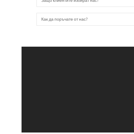
Защо клиентите избират нас?
Как да поръчате от нас?