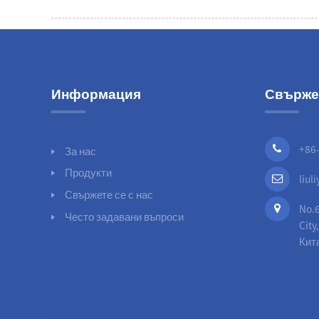
Информация
Свържет
+86
За нас
Продукти
liu
Свържете се с нас
No.6
Често задавани въпроси
City
Кит