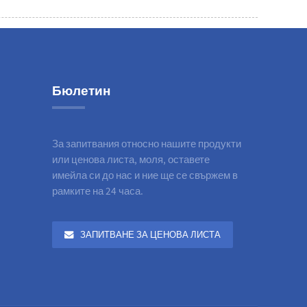
Бюлетин
За запитвания относно нашите продукти
или ценова листа, моля, оставете
имейла си до нас и ние ще се свържем в
рамките на 24 часа.
ЗАПИТВАНЕ ЗА ЦЕНОВА ЛИСТА