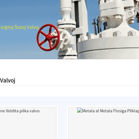
orĝitaj Ŝtalaj Valvoj
 Valvoj