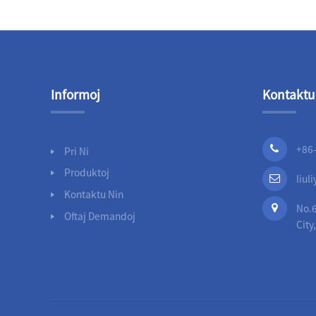
Pinglo
Flanĝitaj Finaj OSY
Resilient Seated Gate
Valves-AWWA C5...
Informoj
Kontaktu
MJ+MJ/FL+MJ End
NRS Resilient
Seated Gate
Valves-AWW...
+86
Pri Ni
Flanĝitaj Finaj NRS
Produktoj
liu
Resilient Seated Gate
Kontaktu Nin
Valves-DIN3352 F5
No.6
Oftaj Demandoj
City
Flanĝitaj Finaj NRS
Eltenaj Sesilaj Pordegaj
Valvoj-AWWA C5...
Retenitaj Flanĝaj
Adaptiloj por HDPE-
Pipoj
Gliti Sur Flanĝoj