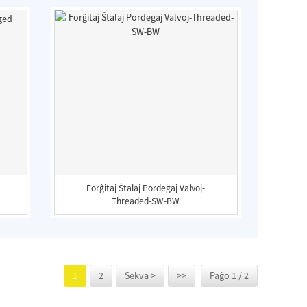
Forĝitaj Ŝtalaj Pordegaj Valvoj-
Threaded-SW-BW
1
2
Sekva >
>>
Paĝo 1 / 2