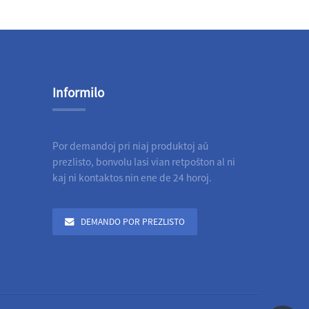
Informilo
Por demandoj pri niaj produktoj aŭ
prezlisto, bonvolu lasi vian retpoŝton al ni
kaj ni kontaktos nin ene de 24 horoj.
DEMANDO POR PREZLISTO