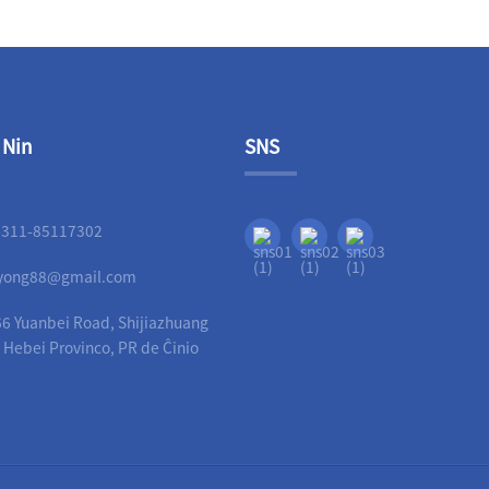
 Nin
SNS
-311-85117302
liyong88@gmail.com
6 Yuanbei Road, Shijiazhuang
, Hebei Provinco, PR de Ĉinio