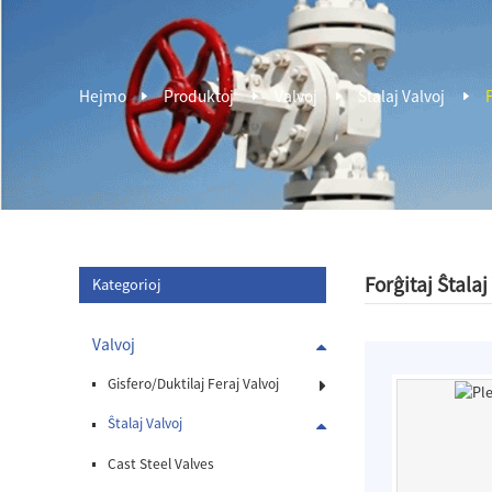
Hejmo
Produktoj
Valvoj
Ŝtalaj Valvoj
F
Forĝitaj Ŝtalaj
Kategorioj
Valvoj
Gisfero/Duktilaj Feraj Valvoj
Ŝtalaj Valvoj
Cast Steel Valves