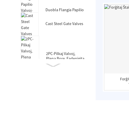
Duobla Flangia Papilio
Valvoj-Mallonga Korpo-
Kaŭĉuko Tegita
Cast Steel Gate Valves
2PC-Pilkaj Valvoj,
Plena Bore, Fadenigita
Fino, DIN
Forĝi
Duobla Ingo Resilienta
Sidata Pordega Valvo
por HDPE-Pipo
Duobla Ekscentra
Duobla Flanĝa Papilio
Valvoj
Oblataj Tipoj Papiliaj
Valvoj, F101, Tigo kun