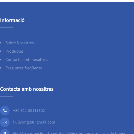
Informació
Sobre Nosaltres
Productes
Contacta amb nosaltres
Preguntes freqüents
Contacta amb nosaltres
+86-311-85117302
liuliyong88@gmail.com
No.66 Yuanbei Road, ciutat de Shijiazhuang, província de Hebei,