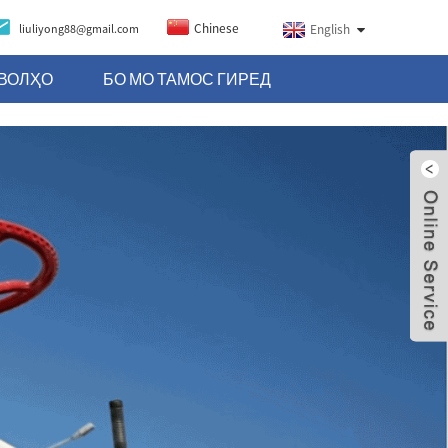
Chinese
liuliyong88@gmail.com
English
ВОЛҲО
БО МО ТАМОС ГИРЕД