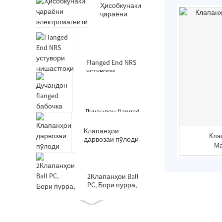
Ҳисобкунаки
ҷараёни
электромагнитӣ
Flanged End NRS
устувори
нишастгоҳи
дарвозаи
клапанҳо-DIN3352
F4
Дучандон flanged
бабочка
клапанҳои-кӯтоҳ
Клапанҳои
Кла
Бадан-резинӣ
дарвозаи пӯлоди
астарашон
Ма
рехташуда
2Клапанҳои Ball
PC, Бори пурра,
End ришта, DIN