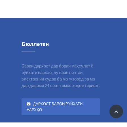
Бюллетен
Барои дархост дар бораи маҳсулот ё
рӯйхати нархҳо, лутфан почтаи
электронии худро ба мо гузоред ва мо
дар давоми 24 соат тамос хоҳем гирифт.
ДАРХОСТ БАРОИ РӮЙХАТИ
НАРХҲО