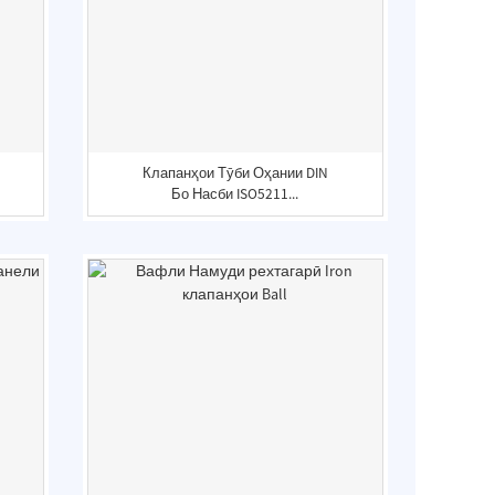
Клапанҳои Тӯби Оҳании DIN
Бо Насби ISO5211...