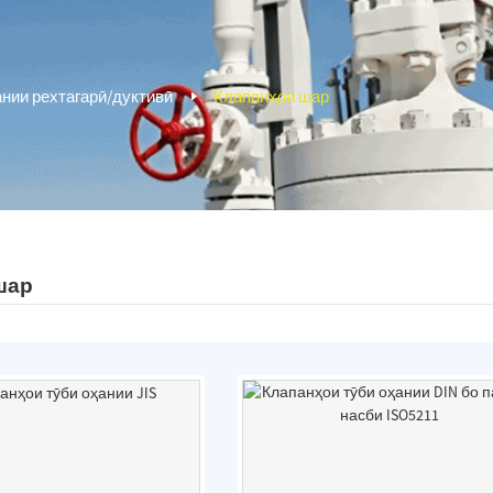
нии рехтагарӣ/дуктивӣ
Клапанҳои шар
шар