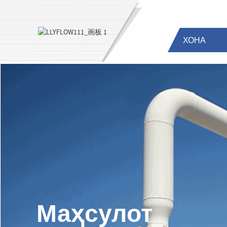
ХОНА
Маҳсулот