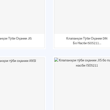
нҳои Тӯби Оҳании JIS
Клапанҳои Тӯби Оҳании DIN
Бо Насби ISO5211...