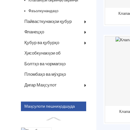
гидравликӣ
Клапанҳои биринҷӣ/биринҷӣ
Фаъолкунандаҳо
Клапа
Пайвасткунакҳои қубур
Фланецҳо
Қубур ва қубурҳо
Ҳисобкунакҳои об
Болтҳо ва чормағзҳо
Пломбаҳо ва мӯҳрҳо
Дигар Маҳсулот
Маҳсулоти пешниҳодшуда
Клапа