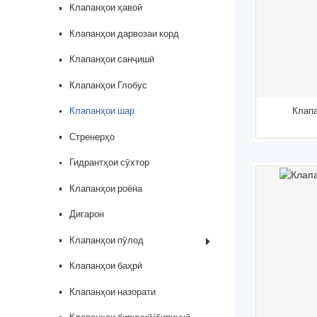
Клапанҳои ҳавоӣ
Клапанҳои дарвозаи корд
Клапанҳои санҷишӣ
Клапанҳои Глобус
Клапа
Клапанҳои шар
Стренерҳо
Гидрантҳои сӯхтор
Клапанҳои роёна
Дигарон
Клапанҳои пӯлод
Клапанҳои баҳрӣ
Клапанҳои назорати