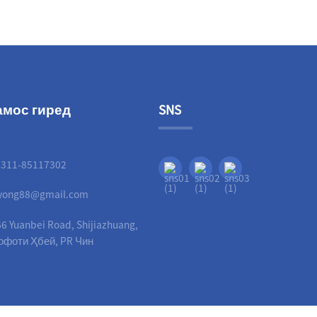
амос гиред
SNS
-311-85117302
liyong88@gmail.com
6 Yuanbei Road, Shijiazhuang,
офоти Ҳбей, PR Чин