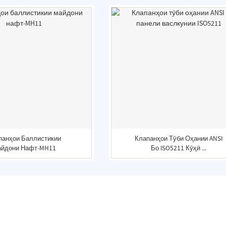
панҳои Баллистикии
Клапанҳои Тӯби Оҳании ANSI
йдони Нафт-MH11
Бо ISO5211 Кӯҳӣ ...